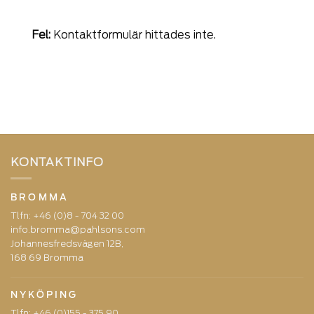
Fel:
Kontaktformulär hittades inte.
KONTAKTINFO
BROMMA
Tlfn:
+46 (0)8 - 704 32 00
info.bromma@pahlsons.com
Johannesfredsvägen 12B,
168 69 Bromma
NYKÖPING
Tlfn:
+46 (0)155 - 375 90