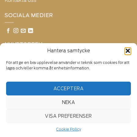
Kontakta oss
SOCIALA MEDIER
NYHETSBREV
Hantera samtycke
E-postadress:
För att ge en bra upplevelse använder vi teknik som cookies för att
lagra och/eller komma åt enhetsinformation.
ACCEPTERA
NEKA
VISA PREFERENSER
Cookie Policy
Copyright ©2025 Pahlsons Daylight | All Rights Reserved.