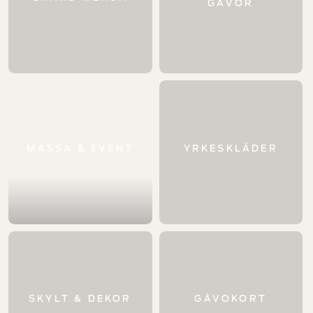
GÅVOR
MÄSSA & EVENT
YRKES­KLÄDER
SKYLT & DEKOR
GÅVO­KORT