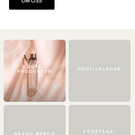
OM OSS
PROFIL­
PROFIL­KLÄDER
PRODUKTER
FÖRETAGS­
BRAND MERCH