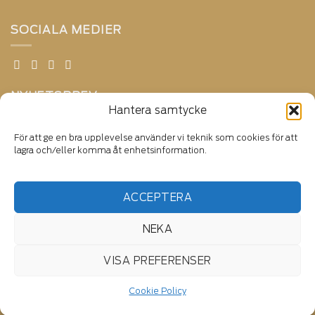
SOCIALA MEDIER
NYHETSBREV
Hantera samtycke
E-postadress:
För att ge en bra upplevelse använder vi teknik som cookies för att
lagra och/eller komma åt enhetsinformation.
ACCEPTERA
NEKA
VISA PREFERENSER
Cookie Policy
Copyright ©2025 Pahlsons Daylight | All Rights Reserved.