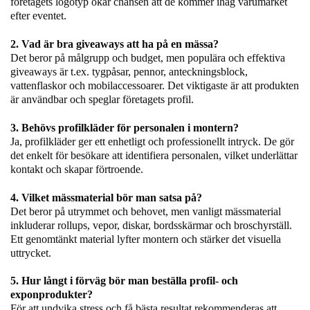
företagets logotyp ökar chansen att de kommer ihåg varumärket
efter eventet.
2. Vad är bra giveaways att ha på en mässa?
Det beror på målgrupp och budget, men populära och effektiva
giveaways är t.ex. tygpåsar, pennor, anteckningsblock,
vattenflaskor och mobilaccessoarer. Det viktigaste är att produkten
är användbar och speglar företagets profil.
3. Behövs profilkläder för personalen i montern?
Ja, profilkläder ger ett enhetligt och professionellt intryck. De gör
det enkelt för besökare att identifiera personalen, vilket underlättar
kontakt och skapar förtroende.
4. Vilket mässmaterial bör man satsa på?
Det beror på utrymmet och behovet, men vanligt mässmaterial
inkluderar rollups, vepor, diskar, bordsskärmar och broschyrställ.
Ett genomtänkt material lyfter montern och stärker det visuella
uttrycket.
5. Hur långt i förväg bör man beställa profil- och
exponprodukter?
För att undvika stress och få bästa resultat rekommenderas att