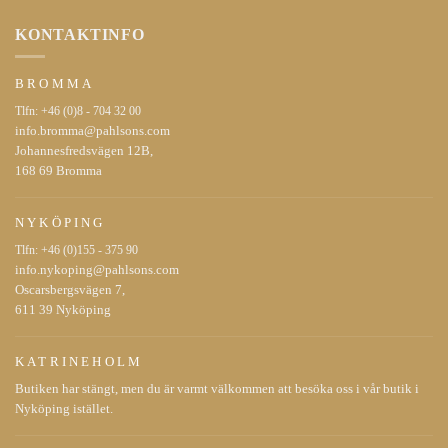
KONTAKTINFO
BROMMA
Tlfn:
+46 (0)8 - 704 32 00
info.bromma@pahlsons.com
Johannesfredsvägen 12B,
168 69 Bromma
NYKÖPING
Tlfn:
+46 (0)155 - 375 90
info.nykoping@pahlsons.com
Oscarsbergsvägen 7,
611 39 Nyköping
KATRINEHOLM
Butiken har stängt, men du är varmt välkommen att besöka oss i vår butik i
Nyköping istället.