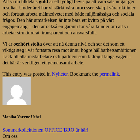
Att vi nu tilldelats
guld
är ett tydligt bevis på att våra satsningar ger
resultat. Under året har vi stärkt våra processer, skärpt våra riktlinjer
och fortsatt arbeta målmedvetet med både miljömässiga och sociala
frågor. Den här utmärkelsen är inte bara ett kvitto på vårt
engagemang – den är också en garanti för våra kunder om att vi
arbetar strukturerat, transparent och ansvarsfullt.
Vi är
oerhört stolta
över att nå denna nivå och ser det som ett
viktigt steg i vår fortsatta resa mot ännu högre hållbarhetsambitioner.
Tack till alla medarbetare och partners som bidragit längs vägen –
det här är verkligen ett gemensamt arbete.
This entry was posted in
Nyheter
. Bookmark the
permalink
.
Monika Varvne Uebel
Sommarkollektionen OFFICE’BRO är här!
Om oss