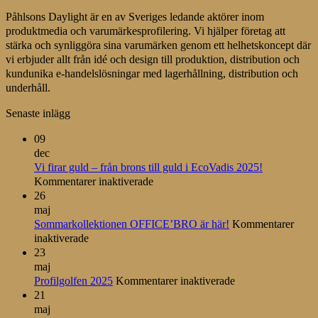
Påhlsons Daylight är en av Sveriges ledande aktörer inom
produktmedia och varumärkesprofilering. Vi hjälper företag att
stärka och synliggöra sina varumärken genom ett helhetskoncept där
vi erbjuder allt från idé och design till produktion, distribution och
kundunika e-handelslösningar med lagerhållning, distribution och
underhåll.
Senaste inlägg
09
dec
Vi firar guld – från brons till guld i EcoVadis 2025!
för
Kommentarer inaktiverade
Vi
26
firar
maj
guld
Sommarkollektionen OFFICE’BRO är här!
Kommentarer
för
–
inaktiverade
Sommarkollektionen
från
23
OFFICE’BRO
brons
maj
är
till
för
Profilgolfen 2025
Kommentarer inaktiverade
här!
guld
Profilgolfen
21
i
2025
maj