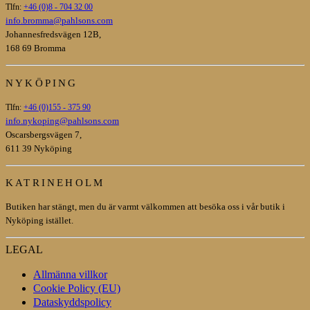
Tlfn:
+46 (0)8 - 704 32 00
info.bromma@pahlsons.com
Johannesfredsvägen 12B,
168 69 Bromma
NYKÖPING
Tlfn:
+46 (0)155 - 375 90
info.nykoping@pahlsons.com
Oscarsbergsvägen 7,
611 39 Nyköping
KATRINEHOLM
Butiken har stängt, men du är varmt välkommen att besöka oss i vår butik i
Nyköping istället.
LEGAL
Allmänna villkor
Cookie Policy (EU)
Dataskyddspolicy