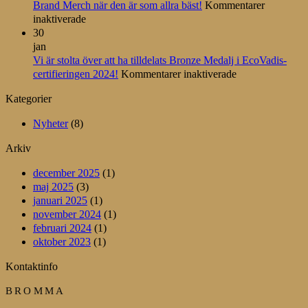
EcoVadis
Brand Merch när den är som allra bäst!
Kommentarer
för
2025!
inaktiverade
Brand
30
Merch
jan
när
Vi är stolta över att ha tilldelats Bronze Medalj i EcoVadis-
den
för
certifieringen 2024!
Kommentarer inaktiverade
är
Vi
Kategorier
som
är
allra
stolta
Nyheter
(8)
bäst!
över
att
Arkiv
ha
tilldelats
december 2025
(1)
Bronze
maj 2025
(3)
Medalj
januari 2025
(1)
i
november 2024
(1)
EcoVadis-
februari 2024
(1)
certifieringen
oktober 2023
(1)
2024!
Kontaktinfo
BROMMA